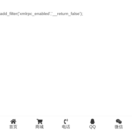
add_filter('xmlrpc_enabled','__return_false');
首页
商城
电话
QQ
微信