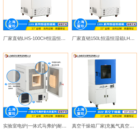
厂家直销LHS-100CH恒温恒湿箱RT+10~80℃微电脑PID控制
厂家直销150L恒温恒湿箱LHS-100SC控温范围15-45℃
实验室电炉|一体式马弗炉|耐火砖1200℃实验室高温电炉|箱式电阻炉厂家
真空干燥箱厂家|充氮气真空箱立式脱泡机指针式带泵DZF-6090真空烘箱支持非标定制