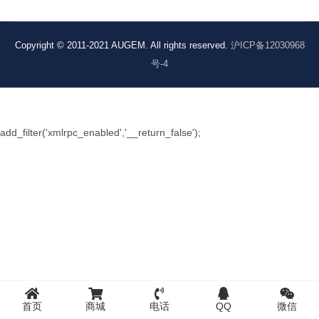
Copyright © 2011-2021 AUGEM. All rights reserved.
沪ICP备12030968
号-4
add_filter('xmlrpc_enabled','__return_false');
首页
商城
电话
QQ
微信