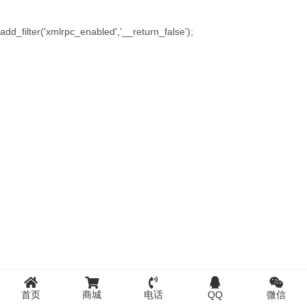
add_filter('xmlrpc_enabled','__return_false');
首页
商城
电话
QQ
微信