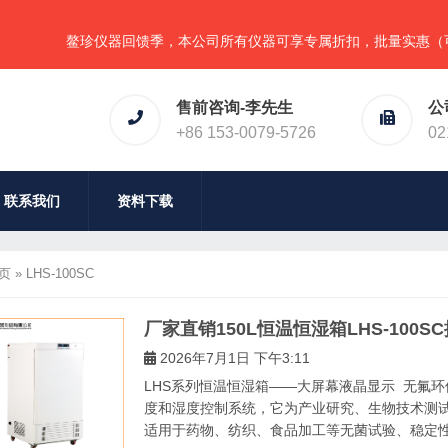
鳌珍仪器回馈季，本公司所有仪器可享专属折扣，批量实惠（可任意
售前咨询-李先生
公
+86 153-0079-5726
02
联系我们
资料下载
页
»
LHS-100SC
厂家直销150L恒温恒湿箱LHS-100SC
2026年7月1日 下午3:11
LHS系列恒温恒湿箱­­——大屏幕液晶显示 无氟
度和湿度控制系统，它为产业研究、生物技术测
适用于药物、纺织、食品加工等无菌试验、稳定性检