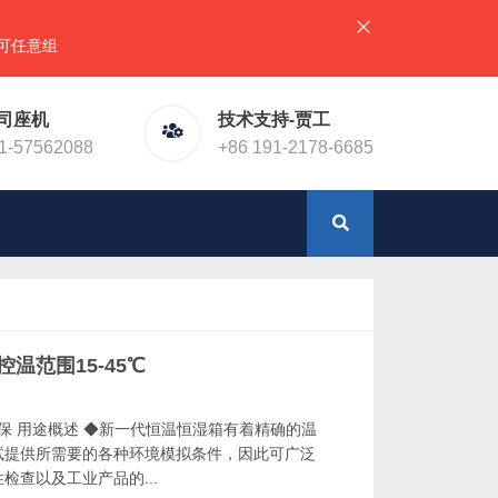
组合），详情请直接联系官网预留电话！或加微信（同手机号）
司座机
技术支持-贾工
1-57562088
+86 191-2178-6685
控温范围15-45℃
环保 用途概述 ◆新一代恒温恒湿箱有着精确的温
试提供所需要的各种环境模拟条件，因此可广泛
查以及工业产品的...