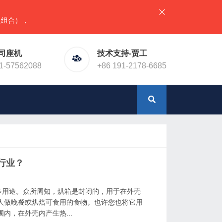
），详情请直接联系官网预留电话！或加微信（同手机号）
司座机
技术支持-贾工
1-57562088
+86 191-2178-6685
行业？
多用途。众所周知，烘箱是封闭的，用于在外壳
人做晚餐或烘焙可食用的食物。也许您也将它用
内，在外壳内产生热...