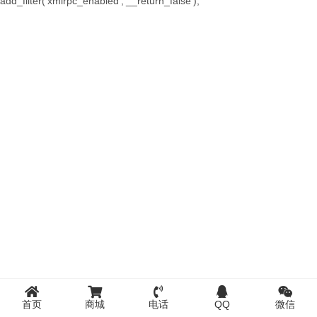
add_filter('xmlrpc_enabled','__return_false');
首页
商城
电话
QQ
微信