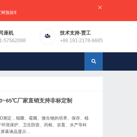
留电话！或加微信（同手机号）
司座机
技术支持-贾工
1-57562088
+86 191-2178-6685
备0~65℃厂家直销支持非标定制
OD测定，细菌、霉菌、微生物的培养、保存、植
于环境保护、卫生防疫、药检、农畜、水产等科
屏幕液晶显示...