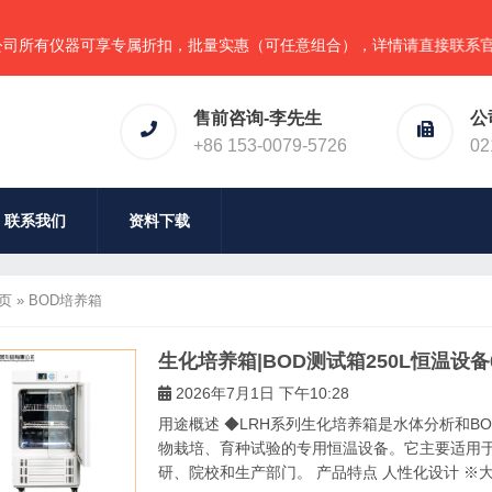
有仪器可享专属折扣，批量实惠（可任意组合），详情请直接联系官网预
售前咨询-李先生
公
+86 153-0079-5726
02
联系我们
资料下载
页
»
BOD培养箱
生化培养箱|BOD测试箱250L恒温设
2026年7月1日 下午10:28
用途概述 ◆LRH系列生化培养箱是水体分析和B
物栽培、育种试验的专用恒温设备。它主要适用
研、院校和生产部门。 产品特点 人性化设计 ※大