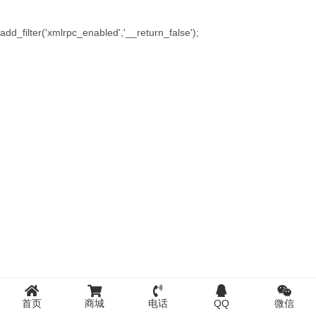
add_filter('xmlrpc_enabled','__return_false');
首页
商城
电话
QQ
微信