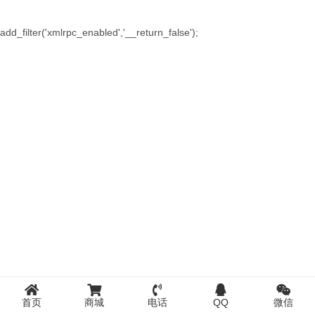
add_filter('xmlrpc_enabled','__return_false');
首页
商城
电话
QQ
微信