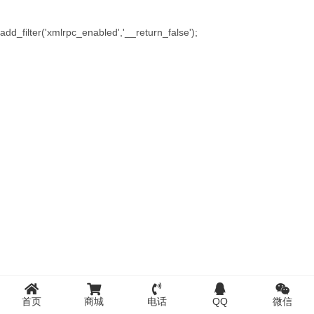
add_filter('xmlrpc_enabled','__return_false');
首页
商城
电话
QQ
微信