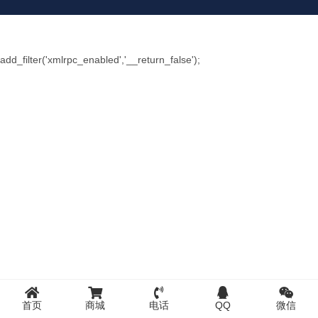
add_filter('xmlrpc_enabled','__return_false');
首页
商城
电话
QQ
微信