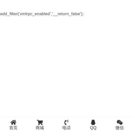
add_filter('xmlrpc_enabled','__return_false');
首页
商城
电话
QQ
微信