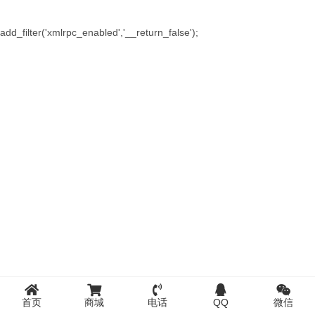
add_filter('xmlrpc_enabled','__return_false');
首页
商城
电话
QQ
微信