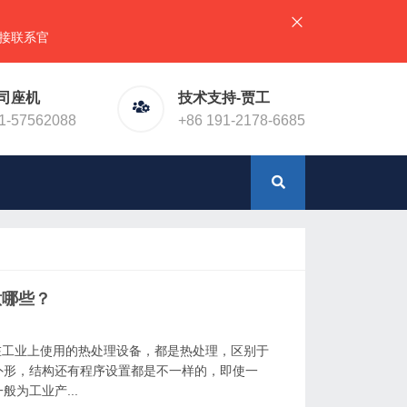
官网预留电话！或加微信（同手机号）
司座机
技术支持-贾工
1-57562088
+86 191-2178-6685
意哪些？
在工业上使用的热处理设备，都是热处理，区别于
外形，结构还有程序设置都是不一样的，即使一
为工业产...