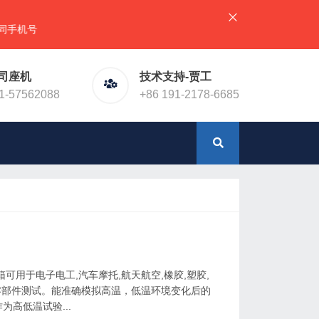
号）
司座机
技术支持-贾工
1-57562088
+86 191-2178-6685
可用于电子电工,汽车摩托,航天航空,橡胶,塑胶,
于零部件测试。能准确模拟高温，低温环境变化后的
高低温试验...