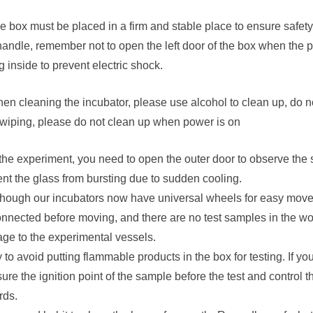
e box must be placed in a firm and stable place to ensure safety
andle, remember not to open the left door of the box when the p
g inside to prevent electric shock.
en cleaning the incubator, please use alcohol to clean up, do not
 wiping, please do not clean up when power is on
 the experiment, you need to open the outer door to observe the
nt the glass from bursting due to sudden cooling.
lthough our incubators now have universal wheels for easy move
nnected before moving, and there are no test samples in the wo
ge to the experimental vessels.
y to avoid putting flammable products in the box for testing. If 
re the ignition point of the sample before the test and control t
rds.