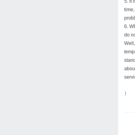
5. It
time
prob
6. Wh
do n
Well,
temp
stand
about
servi
）