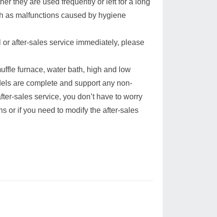
her they are used frequently or left for a long
ch as malfunctions caused by hygiene
or after-sales service immediately, please
muffle furnace, water bath, high and low
els are complete and support any non-
ter-sales service, you don’t have to worry
 or if you need to modify the after-sales