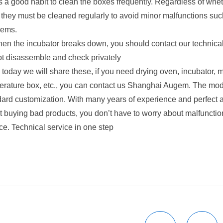
 is a good habit to clean the boxes frequently. Regardless of whet
, they must be cleaned regularly to avoid minor malfunctions su
lems.
en the incubator breaks down, you should contact our technical 
ot disassemble and check privately
 today we will share these, if you need drying oven, incubator, 
erature box, etc., you can contact us Shanghai Augem. The mod
ard customization. With many years of experience and perfect af
 buying bad products, you don’t have to worry about malfunctions
ce. Technical service in one step