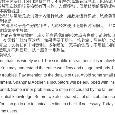
实验中需要打开外门观察样品，不能将水点溅在玻璃上，以防玻
虽然现在我们培养箱都有万向轮，方便移动，但是移动前要确保
坏实验器皿，
易燃品尽量避免放到箱子内进行试验，如必须进行实验，试验前
全隐患，
经常清理箱子是个好的习惯，无论经常使用还是长时间搁置，都
故障如发生故障
 培养箱在发生故障时，应立即联系我们的技术或者售后，请勿私
，今天我们就分享这些，如果需要
干燥箱
，培养箱，马弗炉，水
齐全，支持任何非标定制。多年经验，完善的售后，不用担心购
造联系不到售后。技术服务一步到位
动译文:
ncubator is widely used. For scientific researchers, it is relatively e
. You may understand the entire workflow and usage methods, 
 troubles. Pay attention to the details of use. Avoid some small p
iment. Shanghai Aozhen’s incubators will be equipped with inst
rted. Some minor problems are often not caused by the failure of
sential knowledge. Before, we also shared a lot of incubator usa
You can go to our technical section to check if necessary. Today’s
-time users.