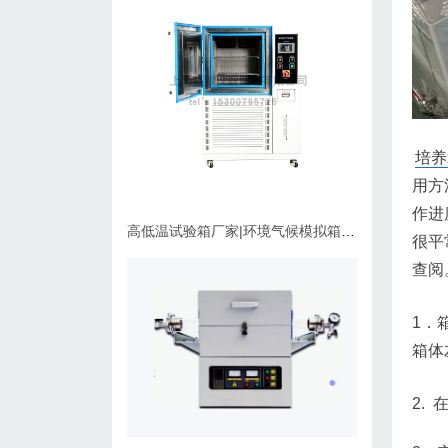
培养
用方
作进
高低温试验箱厂家|环境气候模拟箱使用维护指南
很平
查阅
1．
箱体
2.