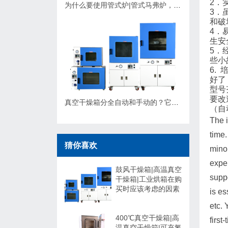
2．
为什么要使用管式炉|管式马弗炉，应该如何选择？
3．
和破
4．
生安
5．
些小
6.
好了
型号
要改
真空干燥箱分全自动和手动的？它们有什么不同，可以非标定制吗？
（自
The i
time
猜你喜欢
minor
exper
鼓风干燥箱|高温真空
suppo
干燥箱|工业烘箱在购
买时应该考虑的因素
is es
etc. 
400℃真空干燥箱|高
first
温真空干燥箱|可充氮