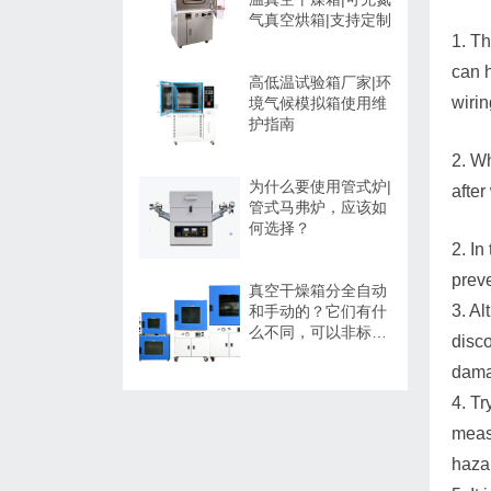
气真空烘箱|支持定制
1. Th
can h
高低温试验箱厂家|环
wirin
境气候模拟箱使用维
护指南
2. Wh
为什么要使用管式炉|
after
管式马弗炉，应该如
何选择？
2. In
preve
真空干燥箱分全自动
3. A
和手动的？它们有什
么不同，可以非标定
disco
制吗？
dama
4. Tr
measu
haza