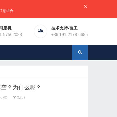
合），详情请直接联系官网预留电话！或加微信（同手机号）
司座机
技术支持-贾工
1-57562088
+86 191-2178-6685
真空？为什么呢？
5:42
2,209