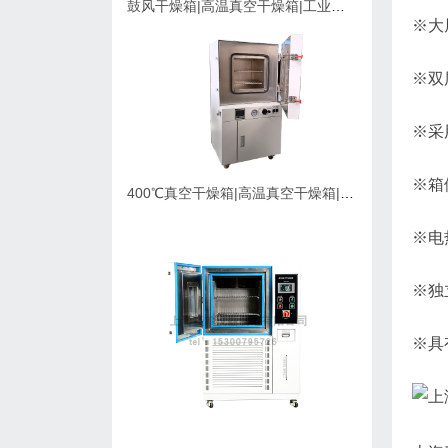
鼓风干燥箱|高温真空干燥箱|工业烘箱在购买时应该考虑的因素
※大
※双
※采
※箱
400℃真空干燥箱|高温真空干燥箱|可充氮气真空烘箱|支持定制
※电
※独
※具