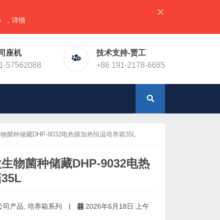
情请直接联系官网预留电话！或加微信（同手机号）
司座机
技术支持-贾工
1-57562088
+86 191-2178-6685
菌种储藏DHP-9032电热膜加热恒温培养箱35L
物菌种储藏DHP-9032电热
35L
|
公司产品
,
培养箱系列
2026年6月18日 上午