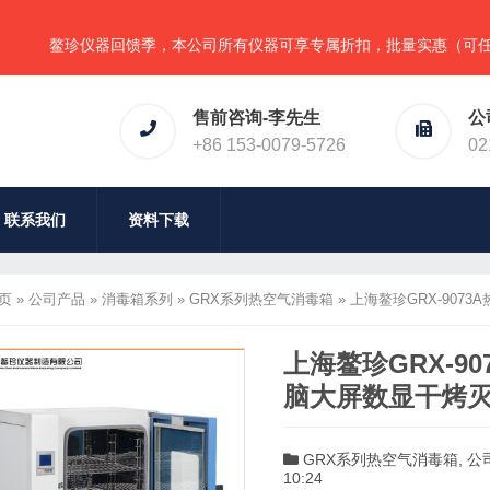
鳌珍仪器回馈季，本公司所有仪器可享专属折扣，批量实惠（可任意组合
售前咨询-李先生
公
+86 153-0079-5726
02
联系我们
资料下载
页
»
公司产品
»
消毒箱系列
»
GRX系列热空气消毒箱
»
上海鳌珍GRX-907
上海鳌珍GRX-9
脑大屏数显干烤
GRX系列热空气消毒箱
,
公
10:24