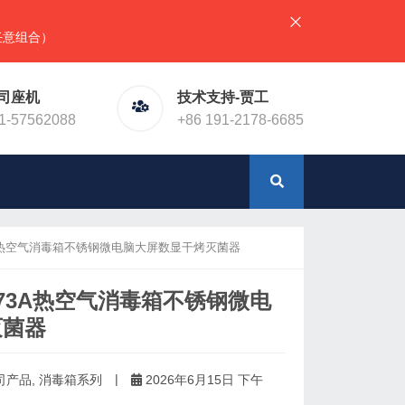
），详情请直接联系官网预留电话！或加微信（同手机号）
司座机
技术支持-贾工
1-57562088
+86 191-2178-6685
3A热空气消毒箱不锈钢微电脑大屏数显干烤灭菌器
073A热空气消毒箱不锈钢微电
灭菌器
|
司产品
,
消毒箱系列
2026年6月15日 下午