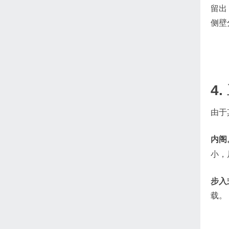
留出
侧壁
4.
由于
内阁
小，尺
步入
载。