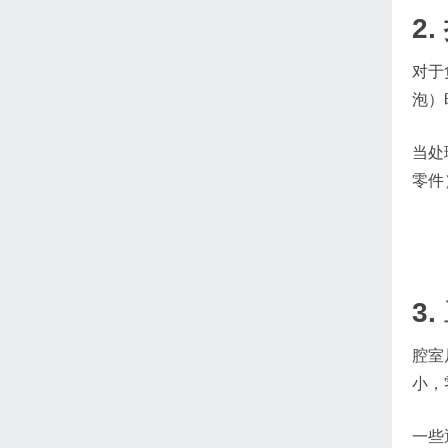
2
对于
泡）
当处
零件
3.
腔室
小，
一些