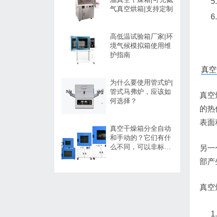
气真空烘箱|支持定制
高低温试验箱厂家|环
境气候模拟箱使用维
护指南
真空
为什么要使用管式炉|
管式马弗炉，应该如
真空
何选择？
的热
表面
真空干燥箱分全自动
和手动的？它们有什
么不同，可以非标定
另一
制吗？
部产
真空