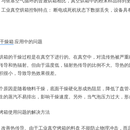
与依靠空气循环的普通烘箱相比，真空烘箱中的粉末样品得到
工业真空烘箱控制特点： 断电或死机状态下数据丢失，设备具
干燥箱
应用中的问题
烘箱的干燥过程是在真空下进行的。在真空中，对流传热被严重
传导和热辐射。但由于温度低，辐射热传导的比例不大。导热的
积很小，导致导热效果很差。
个原因是随着物料干燥，底面干燥硬化形成热阻层，降低了盘管
生的蒸汽不易排出，影响干燥速度。另外，当气泡压力过大，形
烤箱使用问题的解决方法
改善热传导。由于
工业真空烤箱的
料盘 不能防止物理冲击，而