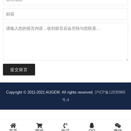
提交留言
Copyright © 2011-2021 AUGEM. All rights reserved.
沪ICP备12030968
号-4
add_filter('xmlrpc_enabled','__return_false');
首页
商城
电话
QQ
微信