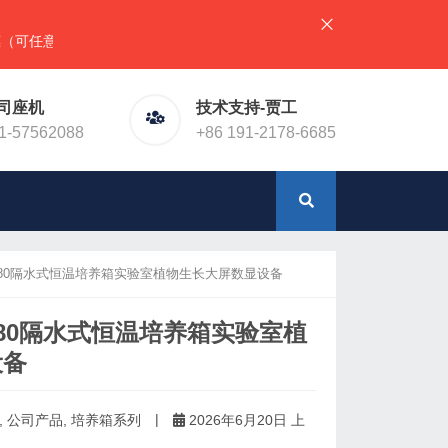
意组合），详情请直接联系官网预留电话！或加微信（同手机号）
司座机
技术支持-贾工
1-57562088
+86 191-2178-6685
9080隔水式恒温培养箱实验室植物生长大屏数显设备
080隔水式恒温培养箱实验室植
设备
|
,
公司产品
,
培养箱系列
2026年6月20日 上