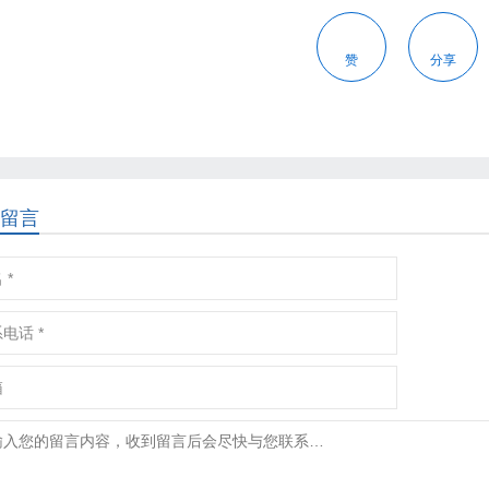
赞
分享
留言