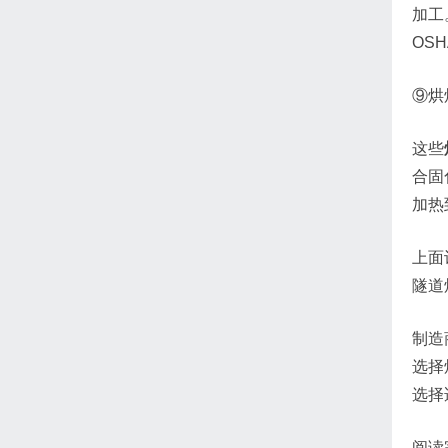
加工
OS
⑨烘
这些
合固
加热
上面
隧道
制造
选择
选择
阅读