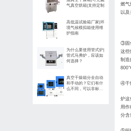
燃气
气真空烘箱|支持定制
以及
高低温试验箱厂家|环
境气候模拟箱使用维
护指南
③固
为什么要使用管式炉|
这些
管式马弗炉，应该如
制造
何选择？
800
真空干燥箱分全自动
和手动的？它们有什
④干
么不同，可以非标定
制吗？
炉这
用作
分含
⑤间