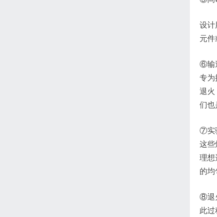
设计
元件
⑥输
专为
退火
们也
⑦实
这些
理想
的均
⑧退
此过